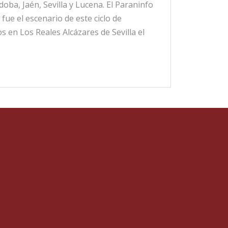
oba, Jaén, Sevilla y Lucena. El Paraninfo
fue el escenario de este ciclo de
s en Los Reales Alcázares de Sevilla el