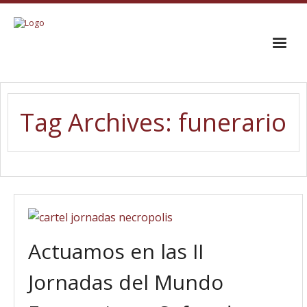
INICIO
Tag Archives:
funerario
EL CORO
TRAYECTORIA
GALERÍA
CONTACTO
Actuamos en las II
Jornadas del Mundo