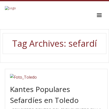
INICIO
Tag Archives:
sefardí
EL CORO
TRAYECTORIA
GALERÍA
CONTACTO
Kantes Populares
Sefardíes en Toledo